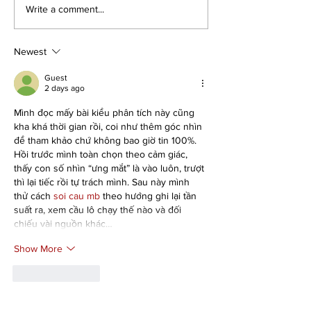
Write a comment...
Newest
Guest
2 days ago
Mình đọc mấy bài kiểu phân tích này cũng 
kha khá thời gian rồi, coi như thêm góc nhìn 
để tham khảo chứ không bao giờ tin 100%. 
Hồi trước mình toàn chọn theo cảm giác, 
thấy con số nhìn “ưng mắt” là vào luôn, trượt 
thì lại tiếc rồi tự trách mình. Sau này mình 
thử cách 
soi cau mb
 theo hướng ghi lại tần 
suất ra, xem cầu lô chạy thế nào và đối 
chiếu vài nguồn khác…
Show More
Like
Reply