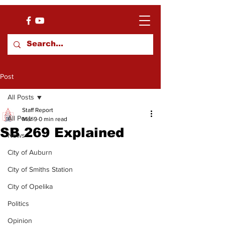
Post
All Posts
Staff Report
All Posts
Mar 9
0 min read
SB 269 Explained
News
City of Auburn
City of Smiths Station
City of Opelika
Politics
Opinion