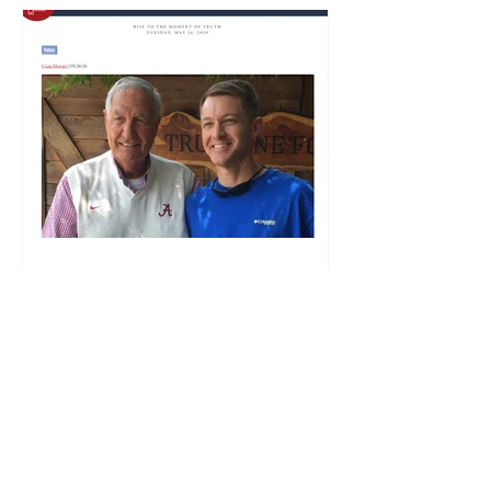
1819 News: Alabama
football legend Gene
Stallings endorses
Wes Allen for LG —
‘Wes Allen is a fine,
Christian, honest man’